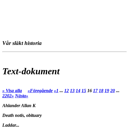
Vår släkt historia
Text-dokument
» Visa alla
«Föregående
«1
...
12
13
14
15
16
17
18
19
20
...
2202»
Nästa»
Ahlander Allan K
Death notis, obituary
Laddar...