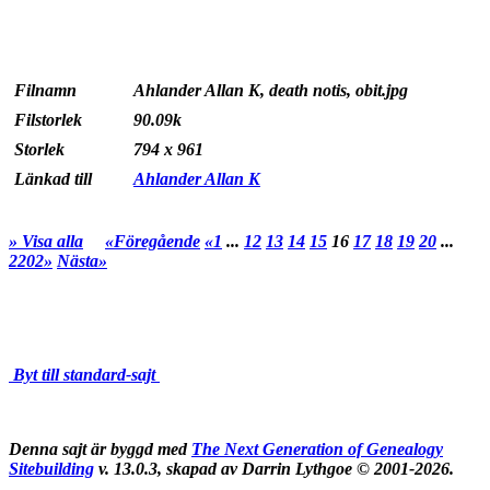
Filnamn
Ahlander Allan K, death notis, obit.jpg
Filstorlek
90.09k
Storlek
794 x 961
Länkad till
Ahlander Allan K
» Visa alla
«Föregående
«1
...
12
13
14
15
16
17
18
19
20
...
2202»
Nästa»
Byt till standard-sajt
Denna sajt är byggd med
The Next Generation of Genealogy
Sitebuilding
v. 13.0.3, skapad av Darrin Lythgoe © 2001-2026.