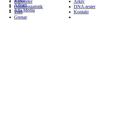
Rapporter
Arkiv
Album
Databasstatistik
DNA-tester
Alla Media
Träd
Kontakt
Grenar