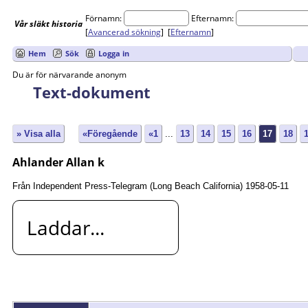
Förnamn:
Efternamn:
Vår
släkt
historia
[
Avancerad sökning
] [
Efternamn
]
Hem
Sök
Logga in
Du är för närvarande anonym
Text-dokument
» Visa alla
«Föregående
«1
...
13
14
15
16
17
18
Ahlander Allan k
Från Independent Press-Telegram (Long Beach California) 1958-05-11
Laddar...