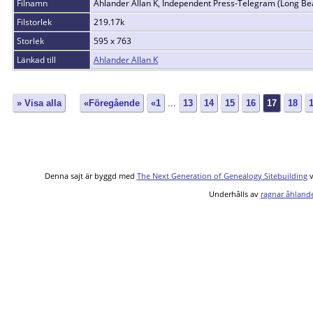
Filnamn
Ahlander Allan K, Independent Press-Telegram (Long Bea
Filstorlek
219.17k
Storlek
595 x 763
Länkad till
Ahlander Allan K
» Visa alla
«Föregående
«1
...
13
14
15
16
17
18
Denna sajt är byggd med
The Next Generation of Genealogy Sitebuilding
v
Underhålls av
ragnar åhland