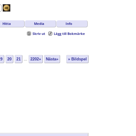
Hitta
Media
Info
Skriv ut
Lägg till Bokmärke
19
20
21
...
2202»
Nästa»
» Bildspel