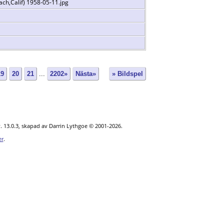
ch,Calif) 1958-05-11.jpg
19
20
21
...
2202»
Nästa»
» Bildspel
. 13.0.3, skapad av Darrin Lythgoe © 2001-2026.
er
.