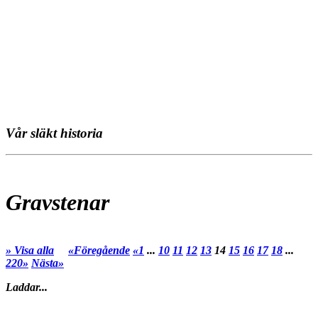
Vår släkt historia
Gravstenar
» Visa alla
«Föregående
«1
...
10
11
12
13
14
15
16
17
18
...
220»
Nästa»
Laddar...