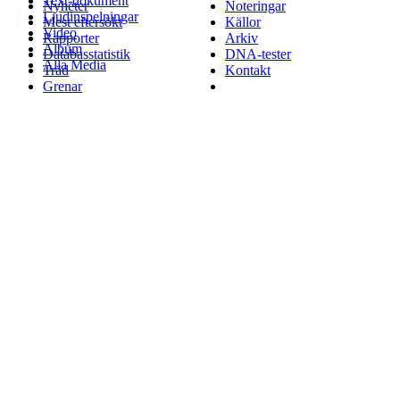
Text-dokument
Nyheter
Noteringar
Ljudinspelningar
Mest eftersökt
Källor
Video
Rapporter
Arkiv
Album
Databasstatistik
DNA-tester
Alla Media
Träd
Kontakt
Grenar