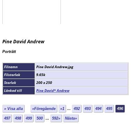
Pine David Andrew
Porträtt
Filnamn
Pine David Andrew.jpg
Filstorlek
9.65k
Storlek
200 x 250
Länkad till
Pine David* Andrew
» Visa alla
«Föregående
«1
...
492
493
494
495
496
497
498
499
500
...
592»
Nästa»