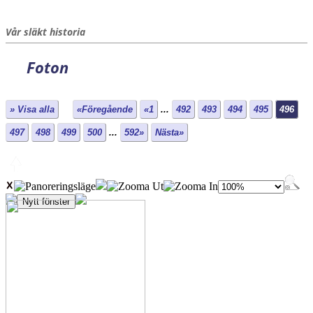
Vår släkt historia
Foton
» Visa alla
«Föregående
«1
...
492
493
494
495
496
497
498
499
500
...
592»
Nästa»