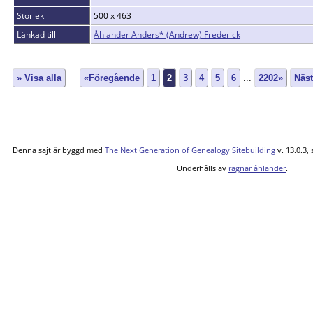
Storlek
500 x 463
Länkad till
Åhlander Anders* (Andrew) Frederick
» Visa alla
«Föregående
1
2
3
4
5
6
...
2202»
Näs
Denna sajt är byggd med
The Next Generation of Genealogy Sitebuilding
v. 13.0.3,
Underhålls av
ragnar åhlander
.