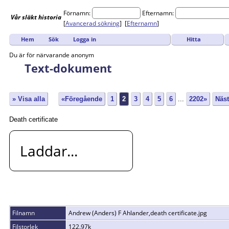
Förnamn:
Efternamn:
Vår
släkt
historia
[
Avancerad sökning
] [
Efternamn
]
Hitta
Hem
Sök
Logga in
Du är för närvarande anonym
Text-dokument
» Visa alla
«Föregående
1
2
3
4
5
6
...
2202»
Näs
Death certificate
Laddar...
Filnamn
Andrew (Anders) F Ahlander,death certificate.jpg
Filstorlek
122.97k