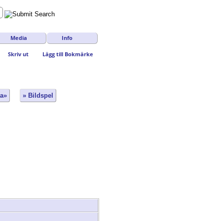
Media
Info
Skriv ut
Lägg till Bokmärke
ta»
» Bildspel