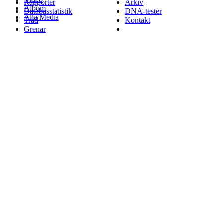
Rapporter
Arkiv
Album
Databasstatistik
DNA-tester
Alla Media
Träd
Kontakt
Grenar