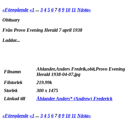
«Föregående
«1
...
3
4
5
6
7
8
9
10
11
Nästa»
Obituary
Från Provo Evening Herald 7 april 1938
Laddar...
Ahlander,Anders Fredrik,obit,Provo Evening
Filnamn
Herald 1938-04-07.jpg
Filstorlek
219.99k
Storlek
300 x 1475
Länkad till
Åhlander Anders* (Andrew) Frederick
«Föregående
«1
...
3
4
5
6
7
8
9
10
11
Nästa»