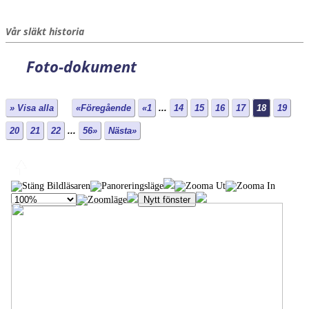
Vår släkt historia
Foto-dokument
» Visa alla
«Föregående
«1
...
14
15
16
17
18
19
20
21
22
...
56»
Nästa»