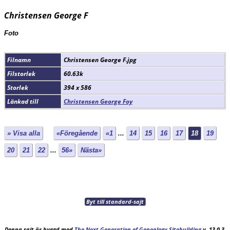
Christensen George F
Foto
Filnamn
Christensen George F.jpg
Filstorlek
60.63k
Storlek
394 x 586
Länkad till
Christensen George Foy
» Visa alla
«Föregående
«1
...
14
15
16
17
18
19
20
21
22
...
56»
Nästa»
Byt till standard-sajt
Denna sajt är byggd med
The Next Generation of Genealogy Sitebuilding
v. 13.0.3,