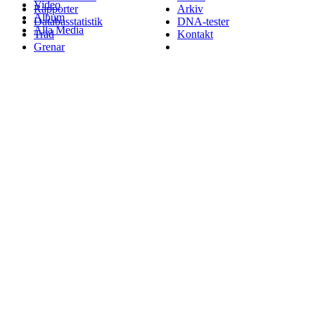
Video
Rapporter
Arkiv
Album
Databasstatistik
DNA-tester
Alla Media
Träd
Kontakt
Grenar