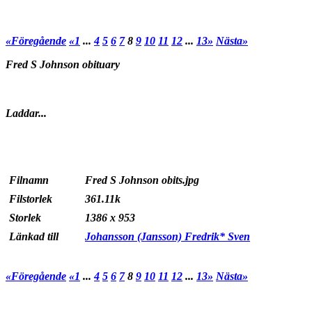
«Föregående
«1
...
4
5
6
7
8
9
10
11
12
...
13»
Nästa»
Fred S Johnson obituary
Laddar...
Filnamn
Fred S Johnson obits.jpg
Filstorlek
361.11k
Storlek
1386 x 953
Länkad till
Johansson (Jansson) Fredrik* Sven
«Föregående
«1
...
4
5
6
7
8
9
10
11
12
...
13»
Nästa»