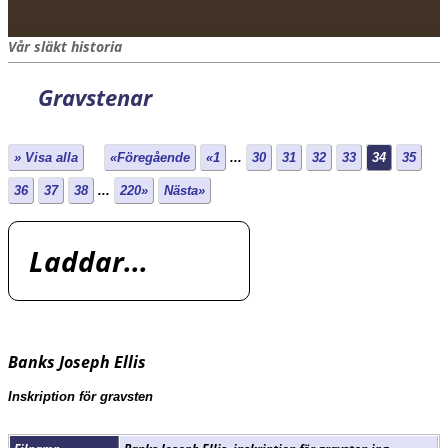
Vår släkt historia
Gravstenar
» Visa alla
«Föregående
«1
...
30
31
32
33
34
35
36
37
38
...
220»
Nästa»
Laddar...
Banks Joseph Ellis
Inskription för gravsten