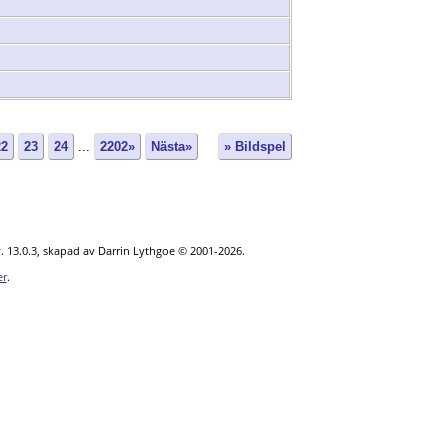
22
23
24
...
2202»
Nästa»
» Bildspel
. 13.0.3, skapad av Darrin Lythgoe © 2001-2026.
er
.