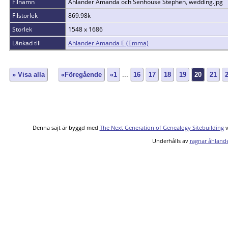
Filnamn
Ahlander Amanda och Senhouse Stephen, wedding.jpg
Filstorlek
869.98k
Storlek
1548 x 1686
Länkad till
Ahlander Amanda E (Emma)
» Visa alla
«Föregående
«1
...
16
17
18
19
20
21
Denna sajt är byggd med
The Next Generation of Genealogy Sitebuilding
v
Underhålls av
ragnar åhland