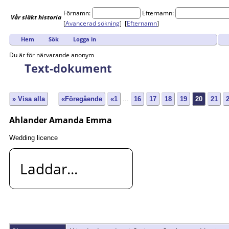
Förnamn:
Efternamn:
Vår
släkt
historia
[
Avancerad sökning
] [
Efternamn
]
Hem
Sök
Logga in
Du är för närvarande anonym
Text-dokument
» Visa alla
«Föregående
«1
...
16
17
18
19
20
21
Ahlander Amanda Emma
Wedding licence
Laddar...