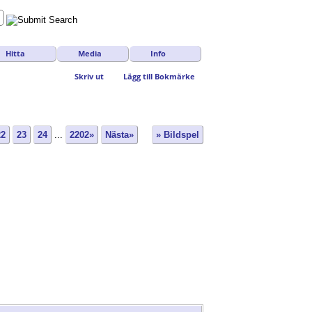
Hitta
Media
Info
Skriv ut
Lägg till Bokmärke
22
23
24
...
2202»
Nästa»
» Bildspel