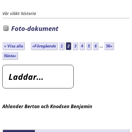
Vår släkt historia
Foto-dokument
» Visa alla
«Föregående
1
2
3
4
5
6
...
56»
Nästa»
Laddar...
Ahlander Berton och Knodsen Benjamin