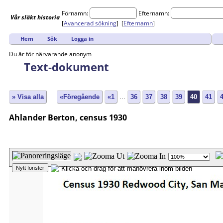
Förnamn:
Efternamn:
Vår
släkt
historia
[
Avancerad sökning
] [
Efternamn
]
Hem
Sök
Logga in
Du är för närvarande anonym
Text-dokument
» Visa alla
«Föregående
«1
...
36
37
38
39
40
41
Ahlander Berton, census 1930