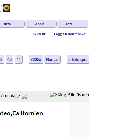
Hitta
Media
Info
Skriv ut
Lägg till Bokmärke
42
43
44
...
2202»
Nästa»
» Bildspel