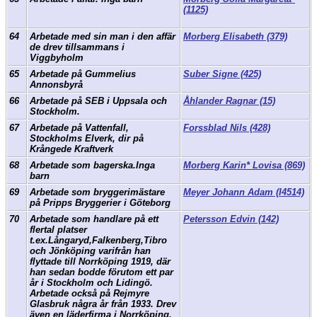
(1125)
64
Arbetade med sin man i den affär
Morberg Elisabeth (379)
de drev tillsammans i
Viggbyholm
65
Arbetade på Gummelius
Suber Signe (425)
Annonsbyrå
66
Arbetade på SEB i Uppsala och
Åhlander Ragnar (15)
Stockholm.
67
Arbetade på Vattenfall,
Forssblad Nils (428)
Stockholms Elverk, dir på
Krångede Kraftverk
68
Arbetade som bagerska.Inga
Morberg Karin* Lovisa (869)
barn
69
Arbetade som bryggerimästare
Meyer Johann Adam (I4514)
på Pripps Bryggerier i Göteborg
70
Arbetade som handlare på ett
Petersson Edvin (142)
flertal platser
t.ex.Långaryd,Falkenberg,Tibro
och Jönköping varifrån han
flyttade till Norrköping 1919, där
han sedan bodde förutom ett par
år i Stockholm och Lidingö.
Arbetade också på Rejmyre
Glasbruk några år från 1933. Drev
även en läderfirma i Norrköping.