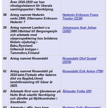
Åren 1916-1919 var han
riksdagsledamot för liberala
samlingspartiet i Norrköping.
58
Antog namnet Hederén
Hederén Eriksson Frans
omkr.1900. Efternamn Eriksson-
Teodor (1138)
Hederén ?
59
Antog namnet Lambert c:a
Johansson Axel Johan
1880.Utbildad till Bergsingenjör
(1092)
och arbetade med
oljeprospektering hos bröderna
Nobels oljebolag i
Baku,Ryssland.
Giftermål troligen i
Tammefors,Finland
60
Antog namnet Rosendahl
Rosendahl Olof Gustaf
(2978)
61
Antog namnet Rosendahl på
Rosendahl Erik Anton (758)
1810-talet.Flyttade efter faderns
död via Bygdeå,Umeå
landsförsamling till Sävar år
1825.
62
Arbetade först som tjänsteman på
Åhlander Folke (20)
Hults Bruk utanför Norrköping
och därefter på Mjölkcentralen i
Stockholm
63
Arbetade i affär. Inga barn
Morberg Sofia Margareta*