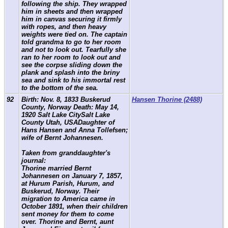
following the ship. They wrapped
him in sheets and then wrapped
him in canvas securing it firmly
with ropes, and then heavy
weights were tied on. The captain
told grandma to go to her room
and not to look out. Tearfully she
ran to her room to look out and
see the corpse sliding down the
plank and splash into the briny
sea and sink to his immortal rest
to the bottom of the sea.
92
Birth: Nov. 8, 1833 Buskerud
Hansen Thorine (2488)
County, Norway Death: May 14,
1920 Salt Lake CitySalt Lake
County Utah, USADaughter of
Hans Hansen and Anna Tollefsen;
wife of Bernt Johannesen.
Taken from granddaughter's
journal:
Thorine married Bernt
Johannesen on January 7, 1857,
at Hurum Parish, Hurum, and
Buskerud, Norway. Their
migration to America came in
October 1891, when their children
sent money for them to come
over. Thorine and Bernt, aunt