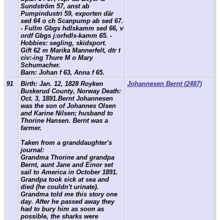
Sundström 57, anst ab
Pumpindustri 59, exporten där
sed 64 o ch Scanpump ab sed 67.
- Fullm Gbgs hdlskamm sed 66, v
ordf Gbgs j:orhdls-kamm 65. -
Hobbies: segling, skidsport.
Gift 62 m Marika Mannerfelt, dtr t
civ:-ing Thure M o Mary
Schumacher.
Barn: Johan f 63, Anna f 65.
91
Birth: Jan. 12, 1828 Royken
Johannesen Bernt (2487)
Buskerud County, Norway Death:
Oct. 3, 1891.Bernt Johannesen
was the son of Johannes Olsen
and Karine Nilsen; husband to
Thorine Hansen. Bernt was a
farmer.
Taken from a granddaughter's
journal:
Grandma Thorine and grandpa
Bernt, aunt Jane and Einor set
sail to America in October 1891.
Grandpa took sick at sea and
died (he couldn't urinate).
Grandma told me this story one
day. After he passed away they
had to bury him as soon as
possible, the sharks were