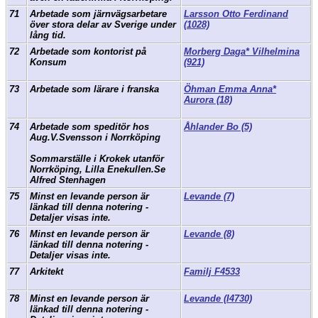
71
Arbetade som järnvägsarbetare
Larsson Otto Ferdinand
över stora delar av Sverige under
(1028)
lång tid.
72
Arbetade som kontorist på
Morberg Daga* Vilhelmina
Konsum
(921)
73
Arbetade som lärare i franska
Öhman Emma Anna*
Aurora (18)
74
Arbetade som speditör hos
Åhlander Bo (5)
Aug.V.Svensson i Norrköping
Sommarställe i Krokek utanför
Norrköping, Lilla Enekullen.Se
Alfred Stenhagen
75
Minst en levande person är
Levande (7)
länkad till denna notering -
Detaljer visas inte.
76
Minst en levande person är
Levande (8)
länkad till denna notering -
Detaljer visas inte.
77
Arkitekt
Familj F4533
78
Minst en levande person är
Levande (I4730)
länkad till denna notering -