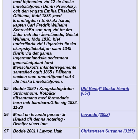
med löjtnanten vid 12 :te finska
liniebataljonen Dmitri Provolsky,
och den yngsta Emilia Elisabeth
Ottiliana, född 1833 ,med
kronofogden i Birkkala härad,
kapten Carl Fredrik Wilhelm
SchreckEn son dog vid tre års
ålder och den återstående, Gustaf
Wilhelm, född 1830, blef
underfänrik vid Lifgardets finska
skarpskyttebataljon samt 1349
fänrik vid det gamla
Ingermanlandska sedermera
generaladjutant furst
Menschikoffs infanteriregemente
samtafled ogift 1865 i Pälkena
socken som underlöjtnant vid 4
:de finska liniebataljonen.
95
Bodde 1980 i Kungsladugården
Ulff Bengt* Gustaf Henrik
Strömsholm, Kolbäck
(657)
tillsammans med förmodade
barn och barnbarn.Gifte sig 1932-
11-28
96
Minst en levande person är
Levande (2952)
länkad till denna notering -
Detaljer visas inte.
97
Bodde 2001 i Layton,Utah
Christensen Suzanne (3155)