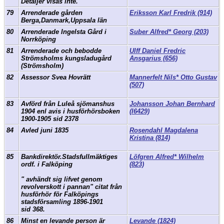
Detaljer visas inte.
79
Arrenderade gården
Eriksson Karl Fredrik (914)
Berga,Danmark,Uppsala län
80
Arrenderade Ingelsta Gård i
Suber Alfred* Georg (203)
Norrköping
81
Arrenderade och bebodde
Ulff Daniel Fredric
Strömsholms kungsladugård
Ansgarius (656)
(Strömsholm)
82
Assessor Svea Hovrätt
Mannerfelt Nils* Otto Gustav
(507)
83
Avförd från Luleå sjömanshus
Johansson Johan Bernhard
1904 enl avis i husförhörsboken
(I6429)
1900-1905 sid 2378
84
Avled juni 1835
Rosendahl Magdalena
Kristina (814)
85
Bankdirektör.Stadsfullmäktiges
Löfgren Alfred* Wilhelm
ordf. i Falköping
(823)
" avhändt sig lifvet genom
revolverskott i pannan" citat från
husförhör för Falköpings
stadsförsamling 1896-1901
sid 368.
86
Minst en levande person är
Levande (1824)