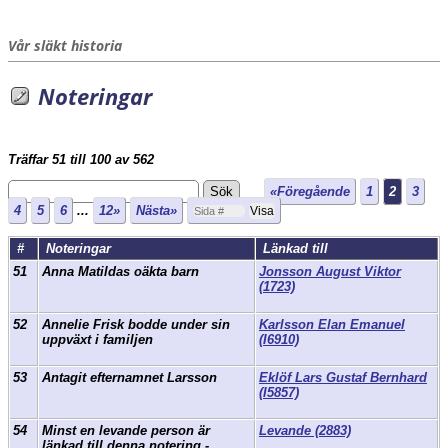
Vår släkt historia
Noteringar
Träffar 51 till 100 av 562
«Föregående
1
2
3
4
5
6
...
12»
Nästa»
#
Noteringar
Länkad till
51
Anna Matildas oäkta barn
Jonsson August Viktor
(1723)
52
Annelie Frisk bodde under sin
Karlsson Elan Emanuel
uppväxt i familjen
(I6910)
53
Antagit efternamnet Larsson
Eklöf Lars Gustaf Bernhard
(I5857)
54
Minst en levande person är
Levande (2883)
länkad till denna notering -