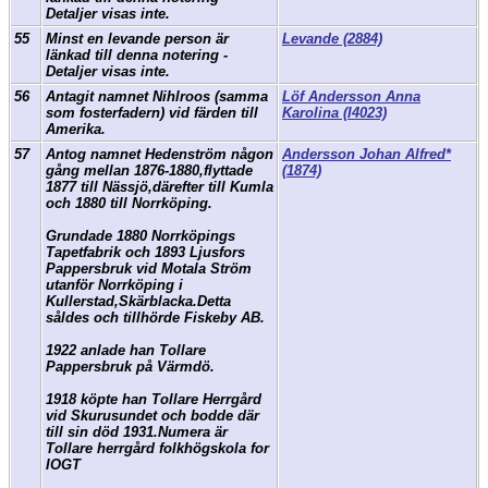
Detaljer visas inte.
55
Minst en levande person är
Levande (2884)
länkad till denna notering -
Detaljer visas inte.
56
Antagit namnet Nihlroos (samma
Löf Andersson Anna
som fosterfadern) vid färden till
Karolina (I4023)
Amerika.
57
Antog namnet Hedenström någon
Andersson Johan Alfred*
gång mellan 1876-1880,flyttade
(1874)
1877 till Nässjö,därefter till Kumla
och 1880 till Norrköping.
Grundade 1880 Norrköpings
Tapetfabrik och 1893 Ljusfors
Pappersbruk vid Motala Ström
utanför Norrköping i
Kullerstad,Skärblacka.Detta
såldes och tillhörde Fiskeby AB.
1922 anlade han Tollare
Pappersbruk på Värmdö.
1918 köpte han Tollare Herrgård
vid Skurusundet och bodde där
till sin död 1931.Numera är
Tollare herrgård folkhögskola for
IOGT