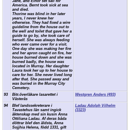
Jane, and Einor set sail for
America. Bernt took sick at sea
and died.
Thorine was blind in her later
years, I never knew her
otherwise. They had fixed a wire
guideline from the house out to
the well and toilet that gave her a
guide to go by, she took care of
herself. She was always feeding
who ever came over for a visit.
One day she was making her fire
and her apron caught on fire, her
house burned down and she was
burned badly, the house was
located in Murray. Her daughter
Laura took her up to her house to
care for her. She never lived long
after that. She passed away and
was buried in the Murray City
Cemetery.
93
Bitr.överläkare lasarettet i
Westgren Anders (493)
Västerås
94
Blef landssekreterare i
Ladau Adolph Vilhelm
Tavastehus län samt ingick
(3323)
äktenskap med sin kusin Anna
Ottiliana Ladau. Af deras båda
döttrar blef den äldsta, Anna
Sojjhia Helena, född 1331, gift