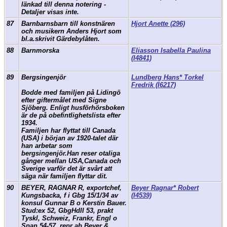
länkad till denna notering -
Detaljer visas inte.
87
Barnbarnsbarn till konstnären
Hjort Anette (296)
och musikern Anders Hjort som
bl.a.skrivit Gärdebylåten.
88
Barnmorska
Eliasson Isabella Paulina
(I4841)
89
Bergsingenjör
Lundberg Hans* Torkel
Fredrik (I6217)
Bodde med familjen på Lidingö
efter giftermålet med Signe
Sjöberg. Enligt husförhörsboken
är de på obefintlighetslista efter
1934.
Familjen har flyttat till Canada
(USA) i början av 1920-talet där
han arbetar som
bergsingenjör.Han reser otaliga
gånger mellan USA,Canada och
Sverige varför det är svårt att
säga när familjen flyttar dit.
90
BEYER, RAGNAR R, exportchef,
Beyer Ragnar* Robert
Kungsbacka, f i Gbg 15/1/34 av
(I4539)
konsul Gunnar B o Kerstin Bauer.
Stud:ex 52, GbgHdlI 53, prakt
Tyskl, Schweiz, Frankr, Engl o
Span 54-57, repr ab Beyer &