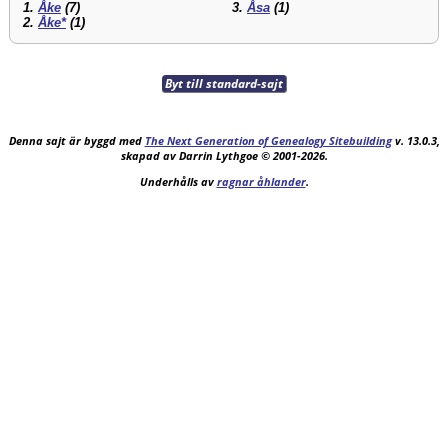
1.
Åke
(7)
3.
Åsa
(1)
2.
Åke*
(1)
Byt till standard-sajt
Denna sajt är byggd med
The Next Generation of Genealogy Sitebuilding
v. 13.0.3,
skapad av Darrin Lythgoe © 2001-2026.
Underhålls av
ragnar åhlander
.