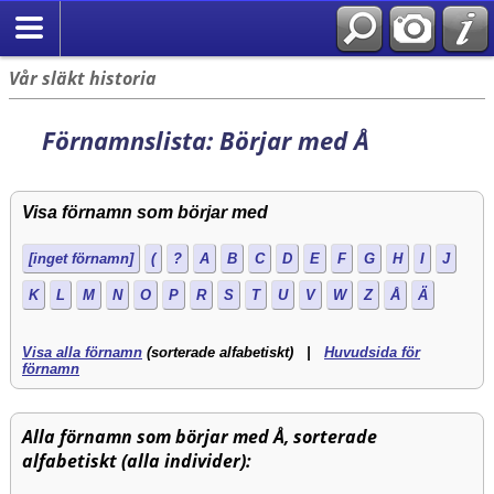
Vår släkt historia
Förnamnslista: Börjar med Å
Visa förnamn som börjar med
[inget förnamn]
(
?
A
B
C
D
E
F
G
H
I
J
K
L
M
N
O
P
R
S
T
U
V
W
Z
Å
Ä
Visa alla förnamn
(sorterade alfabetiskt) |
Huvudsida för
förnamn
Alla förnamn som börjar med Å, sorterade
alfabetiskt (alla individer):