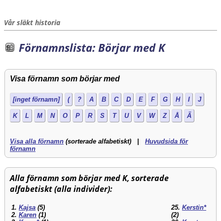
Vår släkt historia
Förnamnslista: Börjar med K
Visa förnamn som börjar med
[inget förnamn]
(
?
A
B
C
D
E
F
G
H
I
J
K
L
M
N
O
P
R
S
T
U
V
W
Z
Å
Ä
Visa alla förnamn
(sorterade alfabetiskt) |
Huvudsida för
förnamn
Alla förnamn som börjar med K, sorterade
alfabetiskt (alla individer):
1.
Kajsa
(5)
25.
Kerstin*
2.
Karen
(1)
(2)