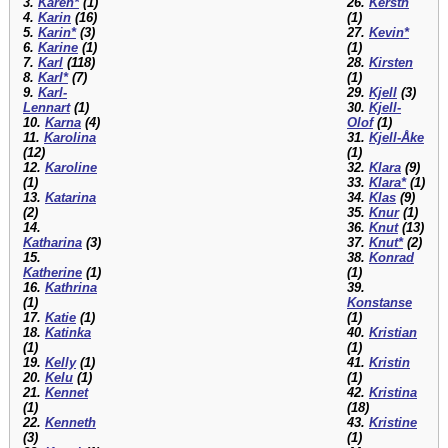
3.
Karen*
(1)
26.
Kerstn
4.
Karin
(16)
(1)
5.
Karin*
(3)
27.
Kevin*
6.
Karine
(1)
(1)
7.
Karl
(118)
28.
Kirsten
8.
Karl*
(7)
(1)
9.
Karl-
29.
Kjell
(3)
Lennart
(1)
30.
Kjell-
10.
Karna
(4)
Olof
(1)
11.
Karolina
31.
Kjell-Åke
(12)
(1)
12.
Karoline
32.
Klara
(9)
(1)
33.
Klara*
(1)
13.
Katarina
34.
Klas
(9)
(2)
35.
Knur
(1)
14.
36.
Knut
(13)
Katharina
(3)
37.
Knut*
(2)
15.
38.
Konrad
Katherine
(1)
(1)
16.
Kathrina
39.
(1)
Konstanse
17.
Katie
(1)
(1)
18.
Katinka
40.
Kristian
(1)
(1)
19.
Kelly
(1)
41.
Kristin
20.
Kelu
(1)
(1)
21.
Kennet
42.
Kristina
(1)
(18)
22.
Kenneth
43.
Kristine
(3)
(1)