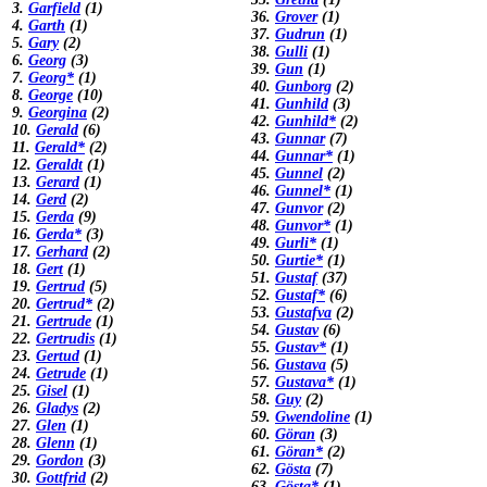
3.
Garfield
(1)
36.
Grover
(1)
4.
Garth
(1)
37.
Gudrun
(1)
5.
Gary
(2)
38.
Gulli
(1)
6.
Georg
(3)
39.
Gun
(1)
7.
Georg*
(1)
40.
Gunborg
(2)
8.
George
(10)
41.
Gunhild
(3)
9.
Georgina
(2)
42.
Gunhild*
(2)
10.
Gerald
(6)
43.
Gunnar
(7)
11.
Gerald*
(2)
44.
Gunnar*
(1)
12.
Geraldt
(1)
45.
Gunnel
(2)
13.
Gerard
(1)
46.
Gunnel*
(1)
14.
Gerd
(2)
47.
Gunvor
(2)
15.
Gerda
(9)
48.
Gunvor*
(1)
16.
Gerda*
(3)
49.
Gurli*
(1)
17.
Gerhard
(2)
50.
Gurtie*
(1)
18.
Gert
(1)
51.
Gustaf
(37)
19.
Gertrud
(5)
52.
Gustaf*
(6)
20.
Gertrud*
(2)
53.
Gustafva
(2)
21.
Gertrude
(1)
54.
Gustav
(6)
22.
Gertrudis
(1)
55.
Gustav*
(1)
23.
Gertud
(1)
56.
Gustava
(5)
24.
Getrude
(1)
57.
Gustava*
(1)
25.
Gisel
(1)
58.
Guy
(2)
26.
Gladys
(2)
59.
Gwendoline
(1)
27.
Glen
(1)
60.
Göran
(3)
28.
Glenn
(1)
61.
Göran*
(2)
29.
Gordon
(3)
62.
Gösta
(7)
30.
Gottfrid
(2)
63.
Gösta*
(1)