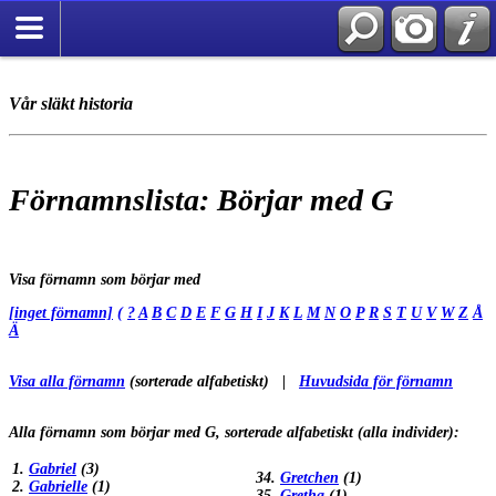
Vår släkt historia
Förnamnslista: Börjar med G
Visa förnamn som börjar med
[inget förnamn]
(
?
A
B
C
D
E
F
G
H
I
J
K
L
M
N
O
P
R
S
T
U
V
W
Z
Å
Ä
Visa alla förnamn
(sorterade alfabetiskt) |
Huvudsida för förnamn
Alla förnamn som börjar med G, sorterade alfabetiskt (alla individer):
1.
Gabriel
(3)
34.
Gretchen
(1)
2.
Gabrielle
(1)
35.
Gretha
(1)