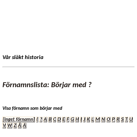
Vår släkt historia
Förnamnslista: Börjar med ?
Visa förnamn som börjar med
[inget förnamn]
(
?
A
B
C
D
E
F
G
H
I
J
K
L
M
N
O
P
R
S
T
U
V
W
Z
Å
Ä