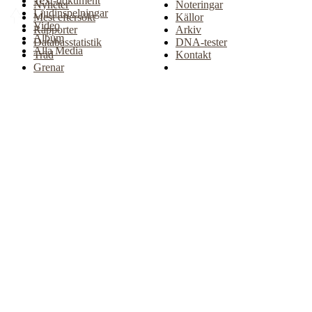
Text-dokument
Nyheter
Noteringar
Ljudinspelningar
Mest eftersökt
Källor
Video
Rapporter
Arkiv
Album
Databasstatistik
DNA-tester
Alla Media
Träd
Kontakt
Grenar