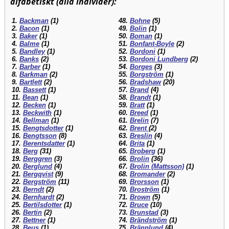
alfabetiskt (alla individer):
1.
Backman
(1)
48.
Bohne
(5)
2.
Bacon
(1)
49.
Bolin
(1)
3.
Baker
(1)
50.
Boman
(1)
4.
Balme
(1)
51.
Bonfant-Boyle
(2)
5.
Bandley
(1)
52.
Bordoni
(1)
6.
Banks
(2)
53.
Bordoni Lundberg
(2)
7.
Barber
(1)
54.
Borges
(3)
8.
Barkman
(2)
55.
Borgström
(1)
9.
Bartlett
(2)
56.
Bradshaw
(20)
10.
Bassett
(1)
57.
Brand
(4)
11.
Bean
(1)
58.
Brandt
(1)
12.
Becken
(1)
59.
Bratt
(1)
13.
Beckwith
(1)
60.
Breed
(1)
14.
Bellman
(1)
61.
Brelin
(7)
15.
Bengtsdotter
(1)
62.
Brent
(2)
16.
Bengtsson
(8)
63.
Breslin
(4)
17.
Berentsdatter
(1)
64.
Brita
(1)
18.
Berg
(31)
65.
Broberg
(1)
19.
Berggren
(3)
66.
Brolin
(36)
20.
Berglund
(4)
67.
Brolin (Mattsson)
(1)
21.
Bergqvist
(9)
68.
Bromander
(2)
22.
Bergström
(11)
69.
Brorsson
(1)
23.
Berndt
(2)
70.
Broström
(1)
24.
Bernhardt
(2)
71.
Brown
(5)
25.
Bertilsdotter
(1)
72.
Bruce
(10)
26.
Bertin
(2)
73.
Brunstad
(3)
27.
Bettner
(1)
74.
Brändström
(1)
28.
Beus
(1)
75.
Brännlund
(4)