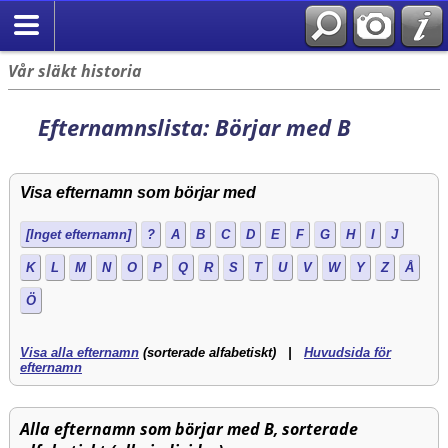
Vår släkt historia
Efternamnslista: Börjar med B
Visa efternamn som börjar med
[Inget efternamn]
?
A
B
C
D
E
F
G
H
I
J
K
L
M
N
O
P
Q
R
S
T
U
V
W
Y
Z
Å
Ö
Visa alla efternamn
(sorterade alfabetiskt) |
Huvudsida för
efternamn
Alla efternamn som börjar med B, sorterade