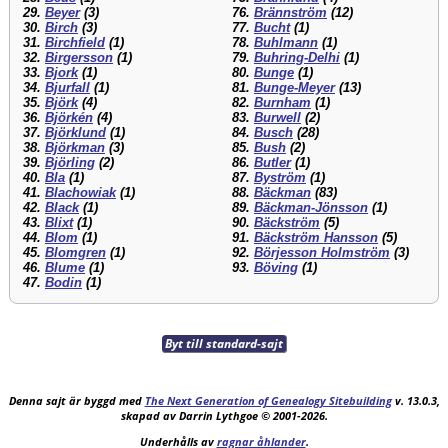
29.
Beyer
(3)
76.
Brännström
(12)
30.
Birch
(3)
77.
Bucht
(1)
31.
Birchfield
(1)
78.
Buhlmann
(1)
32.
Birgersson
(1)
79.
Buhring-Delhi
(1)
33.
Bjork
(1)
80.
Bunge
(1)
34.
Bjurfall
(1)
81.
Bunge-Meyer
(13)
35.
Björk
(4)
82.
Burnham
(1)
36.
Björkén
(4)
83.
Burwell
(2)
37.
Björklund
(1)
84.
Busch
(28)
38.
Björkman
(3)
85.
Bush
(2)
39.
Björling
(2)
86.
Butler
(1)
40.
Bla
(1)
87.
Byström
(1)
41.
Blachowiak
(1)
88.
Bäckman
(83)
42.
Black
(1)
89.
Bäckman-Jönsson
(1)
43.
Blixt
(1)
90.
Bäckström
(5)
44.
Blom
(1)
91.
Bäckström Hansson
(5)
45.
Blomgren
(1)
92.
Börjesson Holmström
(3)
46.
Blume
(1)
93.
Böving
(1)
47.
Bodin
(1)
Byt till standard-sajt
Denna sajt är byggd med
The Next Generation of Genealogy Sitebuilding
v. 13.0.3,
skapad av Darrin Lythgoe © 2001-2026.
Underhålls av
ragnar åhlander
.