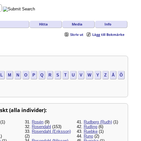
Hitta
Media
Info
Skriv ut
Lägg till Bokmärke
L
M
N
O
P
Q
R
S
T
U
V
W
Y
Z
Å
Ö
t (alla individer):
(1)
31.
Rosén
(9)
41.
Rudberg (Rudh)
(1)
32.
Rosendahl
(153)
42.
Rudling
(6)
33.
Rosendahl (Eriksson)
43.
Ruebke
(1)
)
(2)
44.
Runo
(2)
n
(1)
34.
Rosendahl (Nilsson)
45.
Ruzicka
(1)