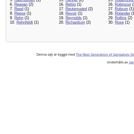
6.
Reagan
(2)
16.
Rettig
(1)
26.
Robinson
(
7.
Reed
(1)
17.
Reuterswärd
(2)
27.
Robson
(1)
8.
Reese
(1)
18.
Revoir
(1)
28.
Rolander
(1
9.
Rehn
(1)
19.
Reynolds
(1)
29.
Rollins
(2)
10.
Rehnfeldt
(1)
20.
Richardson
(2)
30.
Rose
(1)
Denna sajt är byggd med
The Next Generation of Genealogy Si
Underhålls av
rag