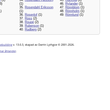
3)
(1)
46.
Rylander
(1)
35.
Rosendahl Eriksson
47.
Rönnblom
(1)
)
(1)
48.
Rönnholm
(1)
36.
Rosenlof
(1)
49.
Rönnlund
(1)
37.
Ross
(2)
38.
Roupé
(2)
39.
Rubenson
(1)
40.
Rudberg
(2)
tebuilding
v. 13.0.3, skapad av Darrin Lythgoe © 2001-2026.
nar åhlander
.