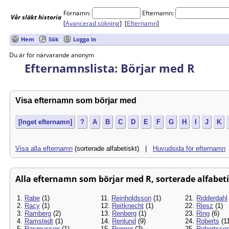
Förnamn:
Efternamn:
Vår
släkt
historia
[
Avancerad sökning
] [
Efternamn
]
Hem
Sök
Logga in
Du är för närvarande anonym
Efternamnslista: Börjar med R
Visa efternamn som börjar med
[Inget efternamn]
?
A
B
C
D
E
F
G
H
I
J
K
Visa alla efternamn
(sorterade alfabetiskt) |
Huvudsida för efternamn
Alla efternamn som börjar med R, sorterade alfabetisk
1.
Rabe
(1)
11.
Reinholdsson
(1)
21.
Ridderdahl
2.
Racy
(1)
12.
Reitknecht
(1)
22.
Riesz
(1)
3.
Ramberg
(2)
13.
Renberg
(1)
23.
Ring
(6)
4.
Ramstedt
(1)
14.
Renlund
(9)
24.
Roberts
(11
5.
Rasmussen
(1)
15.
Renner
(2)
25.
Robertsso