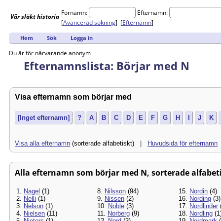
Förnamn:
Efternamn:
Vår
släkt
historia
[
Avancerad sökning
] [
Efternamn
]
Hem
Sök
Logga in
Du är för närvarande anonym
Efternamnslista: Börjar med N
Visa efternamn som börjar med
[Inget efternamn]
?
A
B
C
D
E
F
G
H
I
J
K
Visa alla efternamn
(sorterade alfabetiskt) |
Huvudsida för efternamn
Alla efternamn som börjar med N, sorterade alfabetis
1.
Nagel
(1)
8.
Nilsson
(94)
15.
Nordin
(4)
2.
Nelli
(1)
9.
Nissen
(2)
16.
Nording
(3)
3.
Nelson
(1)
10.
Noble
(3)
17.
Nordlinder
4.
Nielsen
(11)
11.
Norberg
(9)
18.
Nordling
(1
5.
Nieters
(1)
12.
Nord
(3)
19.
Nordmark
(