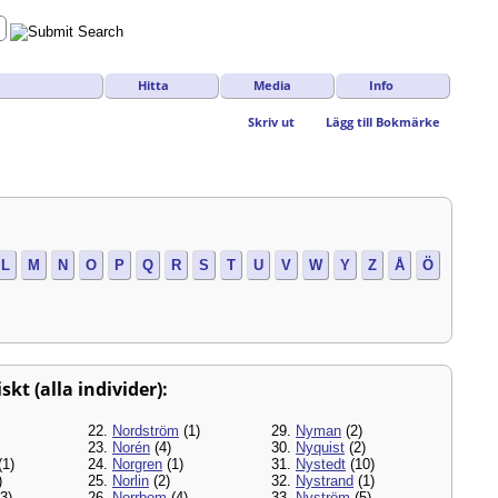
Hitta
Media
Info
Skriv ut
Lägg till Bokmärke
L
M
N
O
P
Q
R
S
T
U
V
W
Y
Z
Å
Ö
kt (alla individer):
22.
Nordström
(1)
29.
Nyman
(2)
23.
Norén
(4)
30.
Nyquist
(2)
(1)
24.
Norgren
(1)
31.
Nystedt
(10)
)
25.
Norlin
(2)
32.
Nystrand
(1)
3)
26.
Norrbom
(4)
33.
Nyström
(5)